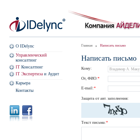
Главная
Написать письмо
О IDelync
Управленческий
Написать письмо
консалтинг
IT
Консалтинг
Кому:
IT Экспертиза
и Аудит
От, ФИО:
*
Карьера
E-mail:
*
Контакты
Защита от авт. заполнения:
Текст письма:
*